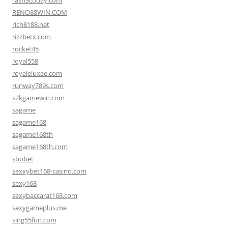
rasri365day.com
RENO88WIN.COM
rich8188.net
rizzbetx.com
rocket45
royal558
royaleluxee.com
runway789s.com
s2kgamewin.com
sagame
sagame168
sagame168th
sagame168th.com
sbobet
sexxybet168-casino.com
sexy168
sexybaccarat168.com
sexygameplus.me
sing55fun.com