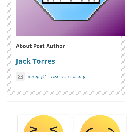
About Post Author
Jack Torres
noreply@recoverycanada.org