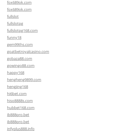
fox689ok.com
fox689ok.com
fullslot
fullslotpg
fullslotpg168.com
funny18
gem99ths.com
goatbetroyalcasino.com
gobaza88.com
gowingo88.com
happy168
hengheng9899.com
hengjing168
hi6bet.com
hiso8888s.com
hubbet168.com
ib888pro.bet
ib888pro.bet
infyplus888.info