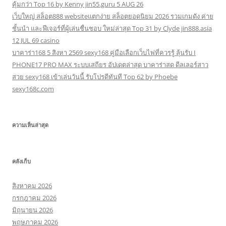
คุ้มกว่า Top 16 by Kenny jin55.guru 5 AUG 26
เว็บใหญ่ สล็อต888 websiteแตกง่าย สล็อตยอดนิยม 2026 รวมเกมดัง ค่าย
ชั้นนำ และฟีเจอร์ที่ผู้เล่นชื่นชอบ ใหม่ล่าสุด Top 31 by Clyde jin888.asia
12 JUL 69 casino
บาคาร่า168 5 สิงหา 2569 sexy168 คู่มือเลือกเว็บไพ่ที่ควรรู้ ลุ้นรับ I
PHONE17 PRO MAX ระบบเสถียร อัปเดตล่าสุด บาคาร่าสด ดีลเลอร์สาว
สวย sexy168 เข้าเล่นวันนี้ รับโปรดีทันที Top 62 by Phoebe
sexy168c.com
ความเห็นล่าสุด
คลังเก็บ
สิงหาคม 2026
กรกฎาคม 2026
มิถุนายน 2026
พฤษภาคม 2026