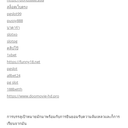
https://bonus888.asia
สล็อตเว็บตรง
pgslot99
pussy888
บาคาร่า
slotxo
slotpg
คลิปโป๊
1xbet
https://funny18.net
pgslot
allbet24
pg slot
188betth
https://www.doomovie-hd.pro
การบรรลุเป้าหมายมักมาพร้อมกับการยินยอมรับความล้มเหลวและก็การ
เรียนจากมัน