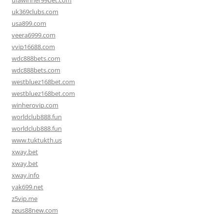
ufawinner99bet.com
uk369clubs.com
usa899.com
veera6999.com
vvip16688.com
wdc888bets.com
wdc888bets.com
westbluez168bet.com
westbluez168bet.com
winherovip.com
worldclub888.fun
worldclub888.fun
www.tuktukth.us
xway.bet
xway.bet
xway.info
yak699.net
z5vip.me
zeus88new.com