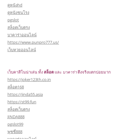
ดูหนังhd
ดูหนังชนโรง
pgslot
สล็อตเว็บตรง
บาคาร่าออนไลน์
https://www.punpro777.us/
เว็บหวยออนไลน์
เว็บคาสิโนน่าเล่น ทั้ง
สล็อต
และ
บาคาร่า
ตึงจริงแตกบ่อยมาก
https://joker123th.co.in
สล็อต168
https://jinda55.asia
https://st99.fun
สล็อตเว็บตรง
JINDA888
pgslot99
พุซซี่888