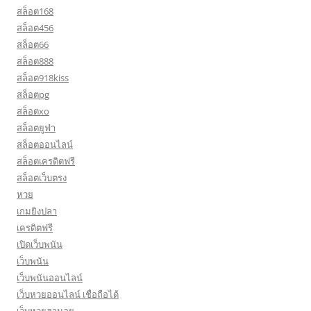
สล็อต168
สล็อต456
สล็อต66
สล็อต888
สล็อต918kiss
สล็อตpg
สล็อตxo
สล็อตยูฟ่า
สล็อตออนไลน์
สล็อตเครดิตฟรี
สล็อตเว็บตรง
หวย
เกมยิงปลา
เครดิตฟรี
เปิดเว็บพนัน
เว็บพนัน
เว็บพนันออนไลน์
เว็บหวยออนไลน์ เชื่อถือได้