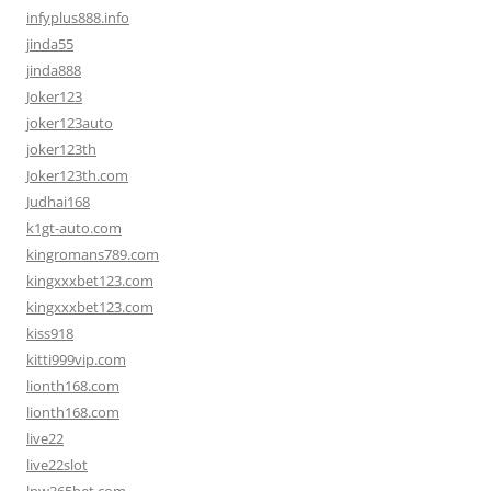
infyplus888.info
jinda55
jinda888
Joker123
joker123auto
joker123th
Joker123th.com
Judhai168
k1gt-auto.com
kingromans789.com
kingxxxbet123.com
kingxxxbet123.com
kiss918
kitti999vip.com
lionth168.com
lionth168.com
live22
live22slot